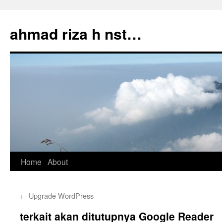
Skip
to
ahmad riza h nst…
content
Home
About
←
Upgrade WordPress
terkait akan ditutupnya Google Reader