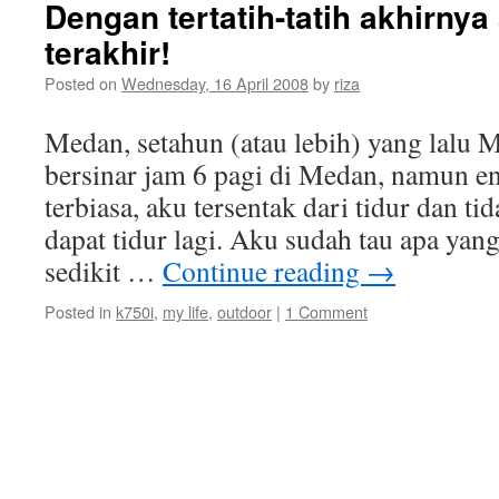
Dengan tertatih-tatih akhirnya 
terakhir!
Posted on
Wednesday, 16 April 2008
by
riza
Medan, setahun (atau lebih) yang lalu M
bersinar jam 6 pagi di Medan, namun e
terbiasa, aku tersentak dari tidur dan t
dapat tidur lagi. Aku sudah tau apa yan
sedikit …
Continue reading
→
Posted in
k750i
,
my life
,
outdoor
|
1 Comment