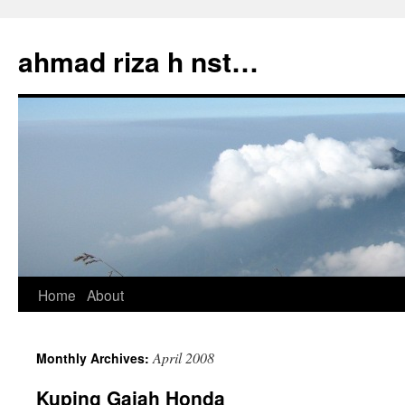
Skip
to
ahmad riza h nst…
content
Home
About
April 2008
Monthly Archives:
Kuping Gajah Honda