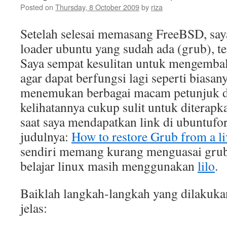
Posted on
Thursday, 8 October 2009
by
riza
Setelah selesai memasang FreeBSD, sa
loader ubuntu yang sudah ada (grub), t
Saya sempat kesulitan untuk mengembal
agar dapat berfungsi lagi seperti biasa
menemukan berbagai macam petunjuk d
kelihatannya cukup sulit untuk diterapk
saat saya mendapatkan link di ubuntuf
judulnya:
How to restore Grub from a l
sendiri memang kurang menguasai grub
belajar linux masih menggunakan
lilo
.
Baiklah langkah-langkah yang dilakuk
jelas: