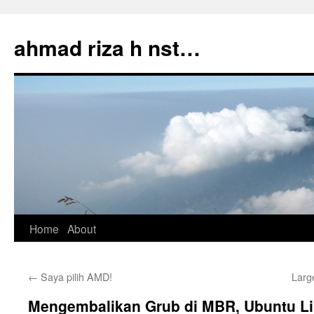
Skip
to
ahmad riza h nst…
content
Home
About
←
Saya pilih AMD!
Larg
Mengembalikan Grub di MBR, Ubuntu L