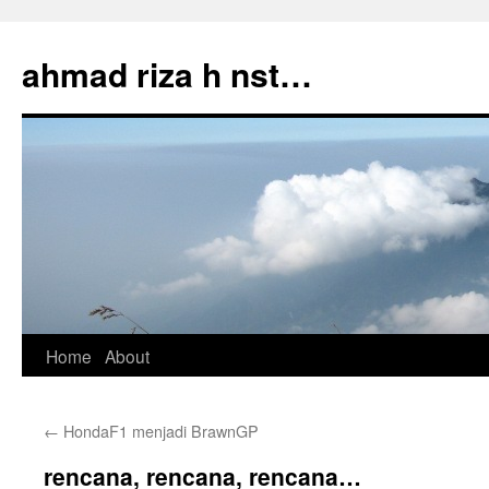
Skip
to
ahmad riza h nst…
content
Home
About
←
HondaF1 menjadi BrawnGP
rencana, rencana, rencana…