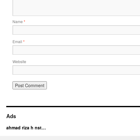
Name
*
Email
*
Website
Ads
ahmad riza h nst…