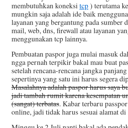
membutuhkan koneksi
tcp
) terutama ke
mungkin saja adalah ide baik mengguna
layanan yang bergantung pada sumber da
mail, web, dns, firewall atau layanan ya
menggunakan tcp lainnya.
Pembuatan paspor juga mulai masuk da
ngga pernah terpikir bakal mau buat pasp
setelah rencana-rencana jangka panjang
sepertinya yang satu ini harus segera di
Masalahnya adalah paspor harus saya b
jadi tambah rumit karena kesempatan u
(sangat) terbatas
. Kabar terbaru passpor
online, jadi tidak harus sesuai alamat d
Minggu ke 2 Juli nanti bakal ada penda