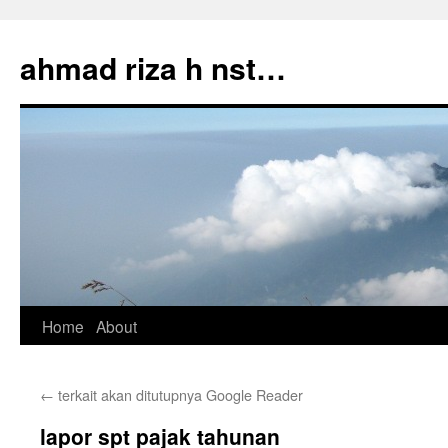
Skip
to
ahmad riza h nst…
content
Home
About
←
terkait akan ditutupnya Google Reader
lapor spt pajak tahunan