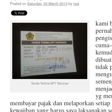
Posted on
Saturday, 30 March 2013
by
riza
kami 
pernah
pengis
cuma-
kemud
dibuat
tidak 
mengu
semenj
Tanda Terima SPT Tahunan
menjad
yg mem
membayar pajak dan melaporkan setiap 
kewajiban yang harus saya laksanakan se