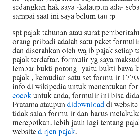
sedangkan hak saya -kalaupun ada- se
sampai saat ini saya belum tau :p
spt pajak tahunan atau surat pemberita
orang pribadi adalah satu paket formuli
dan diserahkan oleh wajib pajak setiap 
pajak terdaftar. formulir yg saya maksud
lembar bukti potong -yaitu bukti bawa 
pajak-, kemudian satu set formulir 177
info di wikipedia untuk menentukan fo
cocok
untuk anda, formulir ini bisa did
Pratama ataupun
didownload
di website 
tidak salah formulir dan harus melakuk
merepotkan. lebih jauh lagi tentang pajak
website
dirjen pajak
.