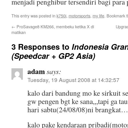
menjadi penghibur tersendiri bagi para
This entry was posted in
k750i
,
motorsports
,
my life
. Bookmark 
←
ProSavage8 KM266, membeku ketika X di
Upgrad
matikan
3 Responses to
Indonesia Gra
(Speedcar + GP2 Asia)
adam
says:
Tuesday, 19 August 2008 at 14:32:57
kalo dari bandung mo ke sirkuit s
gw pengen bgt ke sana,,,tapi ga t
hari sabtu(24/08/08)ni brangkat
kalo pake kendaraan pribadi(motor