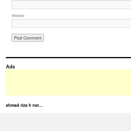
Website
Ads
ahmad riza h nst…