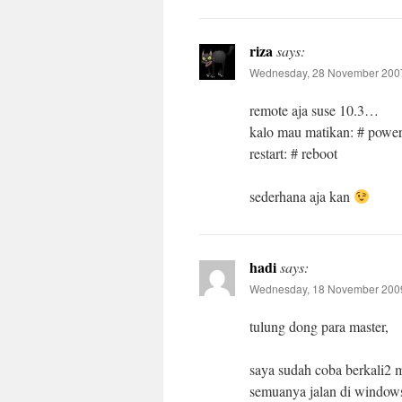
riza
says:
Wednesday, 28 November 2007
remote aja suse 10.3…
kalo mau matikan: # power
restart: # reboot
sederhana aja kan
hadi
says:
Wednesday, 18 November 2009
tulung dong para master,
saya sudah coba berkali2 m
semuanya jalan di windows