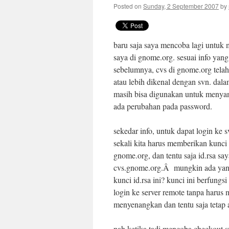
Posted on
Sunday, 2 September 2007
by
baru saja saya mencoba lagi untuk
saya di gnome.org. sesuai info yang
sebelumnya, cvs di gnome.org telah
atau lebih dikenal dengan svn. dala
masih bisa digunakan untuk menyam
ada perubahan pada password.
sekedar info, untuk dapat login ke
sekali kita harus memberikan kunci 
gnome.org, dan tentu saja id.rsa say
cvs.gnome.org.Â mungkin ada yang
kunci id.rsa ini? kunci ini berfung
login ke server remote tanpa harus 
menyenangkan dan tentu saja tetap
nah ketika tadi mencoba checkout 