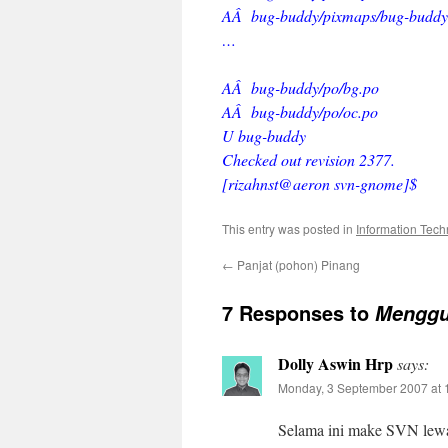
AÂ bug-buddy/pixmaps/bug-buddy
…
AÂ bug-buddy/po/bg.po
AÂ bug-buddy/po/oc.po
U bug-buddy
Checked out revision 2377.
[rizahnst@aeron svn-gnome]$
This entry was posted in
Information Tech
←
Panjat (pohon) Pinang
7 Responses to
Menggu
Dolly Aswin Hrp
says:
Monday, 3 September 2007 at 
Selama ini make SVN lewat