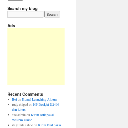
Search my blog
Ads
Recent Comments
Boi
on
Kumal Launching Album
rudy chigad
on
HP Deskjet D2466
dan Linux
site admin
on
Kirim Duit pakai
Western Union
ita yunita sahoe
on
Kirim Duit pakai