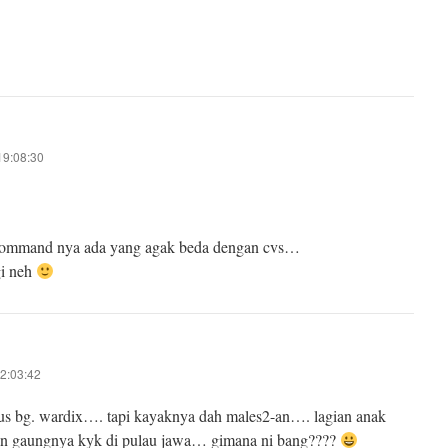
19:08:30
 command nya ada yang agak beda dengan cvs…
gi neh
22:03:42
us bg. wardix…. tapi kayaknya dah males2-an…. lagian anak
n gaungnya kyk di pulau jawa… gimana ni bang????