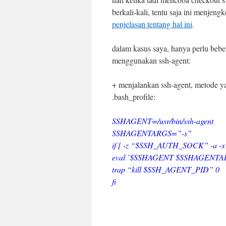
berkali-kali, tentu saja ini menjengk
penjelasan tentang hal ini
.
dalam kasus saya, hanya perlu bebe
menggunakan ssh-agent:
+ menjalankan ssh-agent, metode y
.bash_profile:
SSHAGENT=/usr/bin/ssh-agent
SSHAGENTARGS=”-s”
if [ -z “$SSH_AUTH_SOCK” -a -
eval `$SSHAGENT $SSHAGENTA
trap “kill $SSH_AGENT_PID” 0
fi