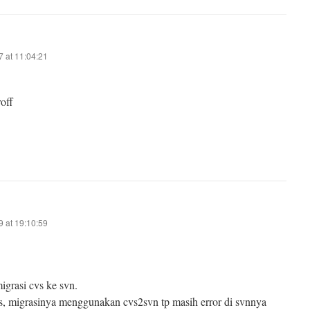
 at 11:04:21
off
 at 19:10:59
igrasi cvs ke svn.
, migrasinya menggunakan cvs2svn tp masih error di svnnya