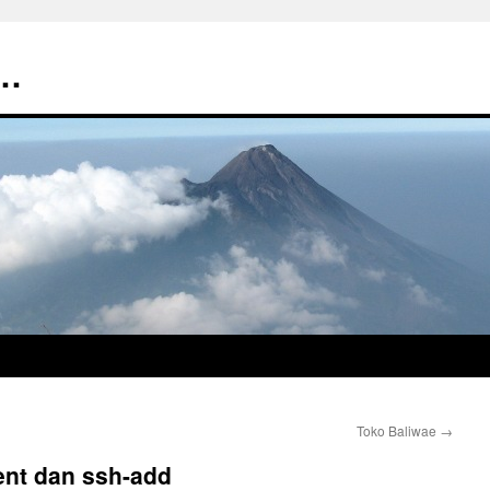
t…
Toko Baliwae
→
nt dan ssh-add