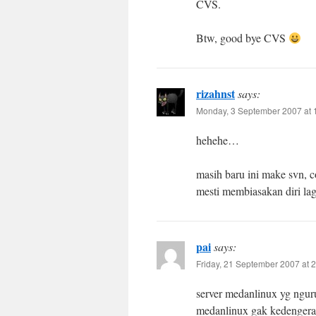
CVS.
Btw, good bye CVS
rizahnst
says:
Monday, 3 September 2007 at 
hehehe…
masih baru ini make svn,
mesti membiasakan diri la
pai
says:
Friday, 21 September 2007 at 
server medanlinux yg ngur
medanlinux gak kedengera