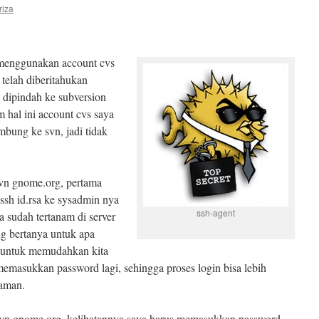
riza
 menggunakan account cvs
 telah diberitahukan
 dipindah ke subversion
m hal ini account cvs saya
bung ke svn, jadi tidak
 svn gnome.org, pertama
ssh id.rsa ke sysadmin nya
ssh-agent
a sudah tertanam di server
 bertanya untuk apa
si untuk memudahkan kita
memasukkan password lagi, sehingga proses login bisa lebih
 aman.
svn gnome.org, kelihatannya saya harus memasukkan password