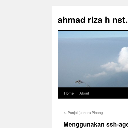
Skip
to
ahmad riza h ns
content
Home
About
←
Panjat (pohon) Pinang
Menggunakan ssh-age