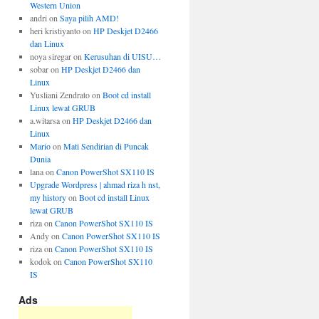
Western Union
andri
on
Saya pilih AMD!
heri kristiyanto
on
HP Deskjet D2466
dan Linux
noya siregar
on
Kerusuhan di UISU…
sobar
on
HP Deskjet D2466 dan
Linux
Yusliani Zendrato
on
Boot cd install
Linux lewat GRUB
a.witarsa
on
HP Deskjet D2466 dan
Linux
Mario
on
Mati Sendirian di Puncak
Dunia
lana
on
Canon PowerShot SX110 IS
Upgrade Wordpress | ahmad riza h nst,
my history
on
Boot cd install Linux
lewat GRUB
riza
on
Canon PowerShot SX110 IS
Andy
on
Canon PowerShot SX110 IS
riza
on
Canon PowerShot SX110 IS
kodok
on
Canon PowerShot SX110
IS
Ads