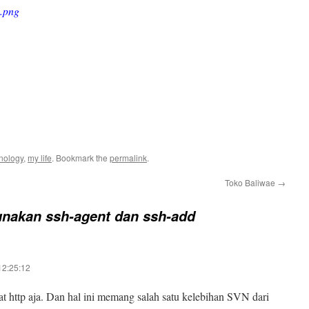
.png
nology
,
my life
. Bookmark the
permalink
.
Toko Baliwae
→
nakan ssh-agent dan ssh-add
12:25:12
 http aja. Dan hal ini memang salah satu kelebihan SVN dari