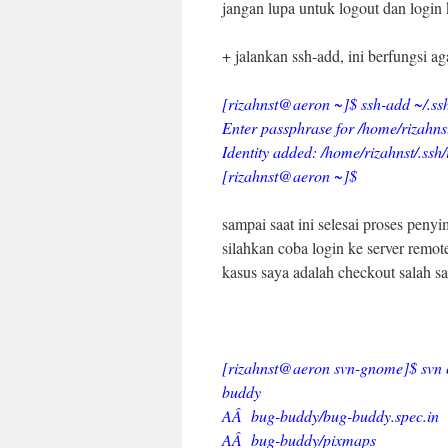
jangan lupa untuk logout dan login
+ jalankan ssh-add, ini berfungsi a
[rizahnst@aeron ~]$ ssh-add ~/.ss
Enter passphrase for /home/rizahnst
Identity added: /home/rizahnst/.ssh/
[rizahnst@aeron ~]$
sampai saat ini selesai proses pe
silahkan coba login ke server remo
kasus saya adalah checkout salah s
[rizahnst@aeron svn-gnome]$ svn 
buddy
AÂ bug-buddy/bug-buddy.spec.in
AÂ bug-buddy/pixmaps