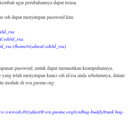
 kembali agar perubahannya dapat terasa.
gar ssh dapat menyimpan password kita:
h/id_rsa
/.ssh/id_rsa:
id_rsa (/home/rizahnst/.ssh/id_rsa)
nyimpanan password, untuk dapat memastikan keampuhannya,
te yang telah menyimpan kunci ssh id.rsa anda sebelumnya, dalam
atu module di svn.gnome.org:
co svn+ssh://rizahnst@svn.gnome.org/svn/bug-buddy/trunk bug-