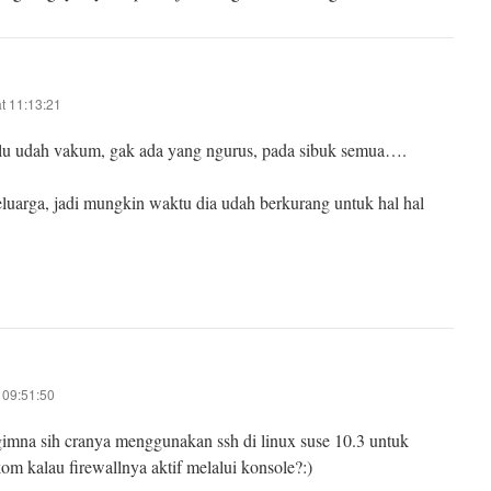
t 11:13:21
lu udah vakum, gak ada yang ngurus, pada sibuk semua….
luarga, jadi mungkin waktu dia udah berkurang untuk hal hal
 09:51:50
mna sih cranya menggunakan ssh di linux suse 10.3 untuk
m kalau firewallnya aktif melalui konsole?:)