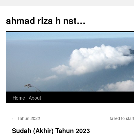
Skip
to
ahmad riza h nst…
content
Home
About
←
Tahun 2022
failed to st
Sudah (Akhir) Tahun 2023