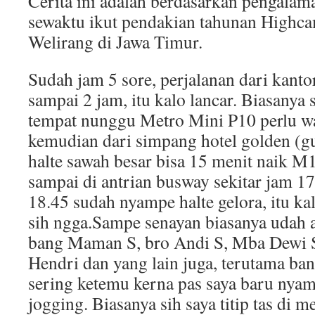
Cerita ini adalah berdasarkan pengalam
sewaktu ikut pendakian tahunan Highc
Welirang di Jawa Timur.
Sudah jam 5 sore, perjalanan dari kanto
sampai 2 jam, itu kalo lancar. Biasanya 
tempat nunggu Metro Mini P10 perlu wa
kemudian dari simpang hotel golden (g
halte sawah besar bisa 15 menit naik M
sampai di antrian busway sekitar jam 1
18.45 sudah nyampe halte gelora, itu ka
sih ngga.Sampe senayan biasanya udah 
bang Maman S, bro Andi S, Mba Dewi S
Hendri dan yang lain juga, terutama b
sering ketemu kerna pas saya baru nyam
jogging. Biasanya sih saya titip tas di m