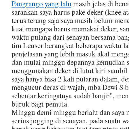
Pangrango yang lalu
masih jelas di bena
sarankan saya harus pake deker (knee ata
terus terang saja saya masih belum me
kuat mengapa harus memakai deker, sa
waktu pulang dari senayan bersama ban
tim Leuser berangkat beberapa waktu la
penjelasan yang lebih masuk akal meng
dan mulai minggu depannya kemudian s
menggunakan deker di lutut kiri sambil 
saya hanya bisa 2 kali putaran dalam, d
mengucur deras di wajah, mba Dewi S b
sebentar keringatnya sudah banjir", men
buruk bagi pemula.
Minggu demi minggu berlalu dan saya
serius jogging di senayan, pada suatu w
bapak yang kebetulan lagi jaga pintu toi